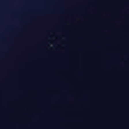
2026-08-06
阅读全文
足球明星精彩绕杆射门瞬间集锦绝妙技巧与惊人精准
完美结合
在足球的世界中，绕杆射门是一种极具观赏性的技术，它不
仅需要球员卓越的技巧，还要求他们具备敏锐的判断力和精
准的射门能力。本文将围绕“足球明...
2026-08-06
阅读全文