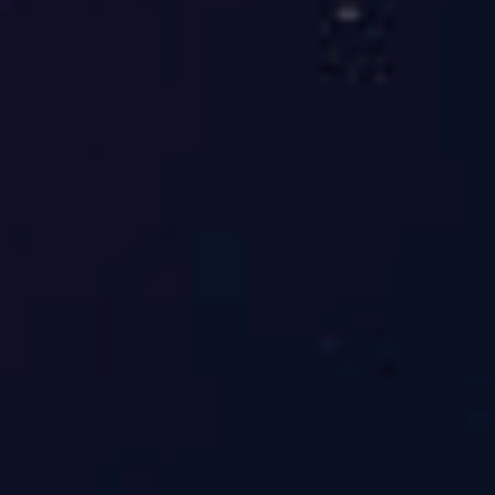
广州排球队个人能力深度解析与排球技术的完美结合
本文将深入探讨广州排球队的个人能力与排球技术之间的完
美结合，分析其在训练和比赛中如何通过个人能力的提升来
增强整体团队表现。文章将从四...
2026-08-06
阅读全文