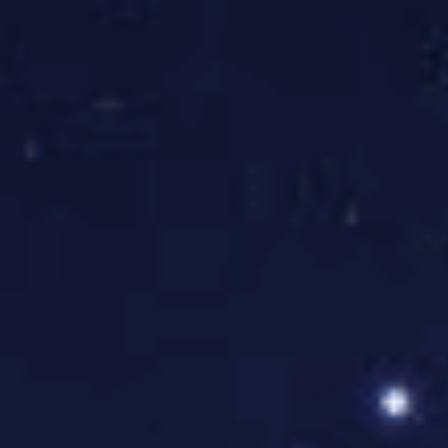
访问身份控制
采用IP定位、设备识别与权限隔离，为乐竞官网平台用
户建立第一道防线。
通信加密协议
全站部署TLS协议，保障数据在lejing乐竞体系中传输
过程的完整性与保密性。
行为审计机制
记录关键行为轨迹，搭配日志溯源功能，协助事后安全
验证与应急响应。
实时异常拦截
系统对异常请求进行即时分析处理，防止可疑操作对平