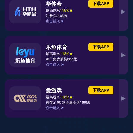
乐竞官网
是一家面向全球市场的综合体育赛事直播与数据服
务平台，专注于为体育迷打造高品质的数字化观赛体验。我
们整合
高清赛事直播、数据分析、多终端同步
等核心功能，
为用户提供一站式的lejing乐竞服务。
平台通过多项国际安全认证，系统架构稳定高效，全面适配
APP、PC 和移动网页端。在东南亚、中东、欧洲等区域建立
了本地化技术与客服团队，确保每位用户都能获得便捷、可
靠的服务体验。
截至目前，乐竞官网 已拥有超
100 万+
注册用户，服务网络
覆盖十余国家与地区，日均访问量持续增长，深受广大体育
爱好者喜爱。
我们将继续秉持“
技术创新、用户至上、安全高效
”的理念，
持续优化产品架构与内容体验，致力于成为全球领先的