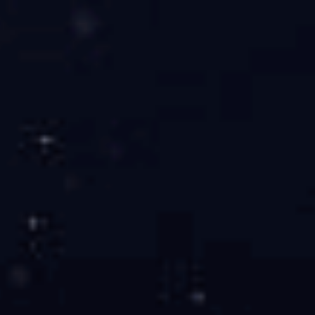
我心目中最杰出的足球明星与他们的辉煌成就和难忘
瞬间分享
在我心目中，足球不仅是一项运动，更是一种文化和情感的
寄托。而在这片绿茵场上，有无数的足球明星以其卓越的才
华、顽强的意志和令人难忘的瞬间，深...
2026-08-05
阅读全文
推荐网站
联系我们
地址