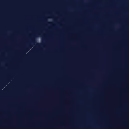
台正常秩序造成干扰。
版本更新记录
点击查看每次更新的重点改动，乐竞官网将持续优化用户体
验。
v6.3.0 · 发布于 2025年10月
新增跨设备同步机制，收藏与偏好可随账号迁移。
推荐系统升级，结合用户习惯提供个性化赛事推荐。
新增教学视频栏目，涵盖常见赛制与操作流程，适合