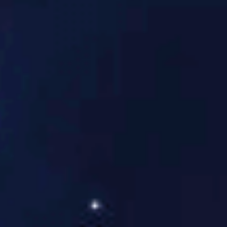
赛事个性推荐
稳定上传速率
98%
用户数据反馈
风控识别成功率
99.2%
欺诈行为识别